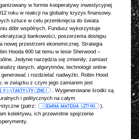
ganizowany w formie kooperatywy inwestycyjnej
12 roku w reakcji na globalny kryzys finansowy.
ych sztuce w celu przeniknięcia do świata
aniu dóbr wspólnych. Fundusz wykorzystuje
okratyzacji bankowości, poszerzenia dostępu
 nowej przestrzeni ekonomicznej. Strategia
Robin Hooda 600 lat temu w lesie Sherwood –
ólne. Jedynie narzędzia się zmieniły: zamiast
analizy danych, algorytmów, technologii online
 generować i rozdzielać nadwyżki. Robin Hood
wy, w związku z czym jego zamiarem jest
. Wygenerowane środki są
E POSTARTYSTYCZNEJ
uralnych i politycznych na całym
ystyczne (patrz:
).
CIEMNA MATERIA SZTUKI
am kolektywu, ich przewrotne spojrzenie
ksperymenty.