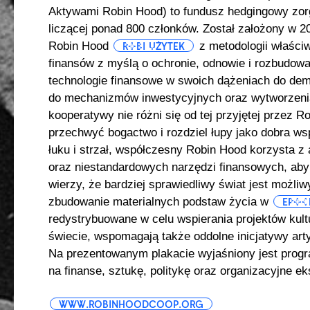
Aktywami Robin Hood) to fundusz hedgingowy zor
liczącej ponad 800 członków. Został założony w 20
Robin Hood
z metodologii właściw
ROBI UŻYTEK
finansów z myślą o ochronie, odnowie i rozbudow
technologie finansowe w swoich dążeniach do dem
do mechanizmów inwestycyjnych oraz wytworzenia
kooperatywy nie różni się od tej przyjętej przez 
przechwyć bogactwo i rozdziel łupy jako dobra wsp
łuku i strzał, współczesny Robin Hood korzysta z 
oraz niestandardowych narzędzi finansowych, aby
wierzy, że bardziej sprawiedliwy świat jest możli
zbudowanie materialnych podstaw życia w
EPOC
redystrybuowane w celu wspierania projektów kult
świecie, wspomagają także oddolne inicjatywy art
Na prezentowanym plakacie wyjaśniony jest progr
na finanse, sztukę, politykę oraz organizacyjne e
WWW.ROBINHOODCOOP.ORG